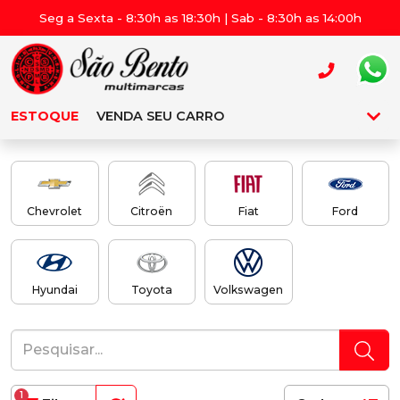
Seg a Sexta - 8:30h as 18:30h | Sab - 8:30h as 14:00h
ESTOQUE
VENDA SEU CARRO
Chevrolet
Citroën
Fiat
Ford
Hyundai
Toyota
Volkswagen
1