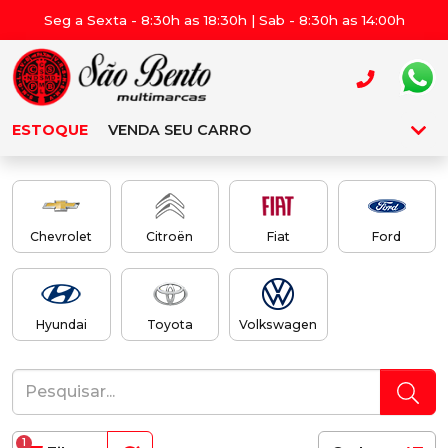
Seg a Sexta - 8:30h as 18:30h | Sab - 8:30h as 14:00h
ESTOQUE
VENDA SEU CARRO
Chevrolet
Citroën
Fiat
Ford
Hyundai
Toyota
Volkswagen
1